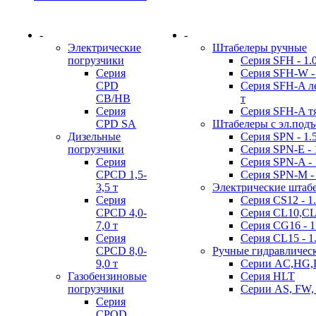
-
-
Электрические
Штабелеры ручные
погрузчики
Серия SFH - 1.0 
Серия
Серия SFH-W - 
CPD
Серия SFH-A лег
CB/HB
т
Серия
Серия SFH-A тя
CPD SA
Штабелеры с эл.под
Дизельные
Серия SPN - 1.5 
погрузчики
Серия SPN-E - 1
Серия
Серия SPN-A - 1
CPCD 1,5-
Серия SPN-M - 
3,5 т
Электрические штаб
Серия
Серия CS12 - 1.
CPCD 4,0-
Серия CL10,CL12
7,0 т
Серия CG16 - 1
Серия
Серия CL15 - 1.
CPCD 8,0-
Ручные гидравличес
9,0 т
Серии AC,HG,
Газобензиновые
Серия HLT
погрузчики
Серии AS, FW,
Серия
CPQD