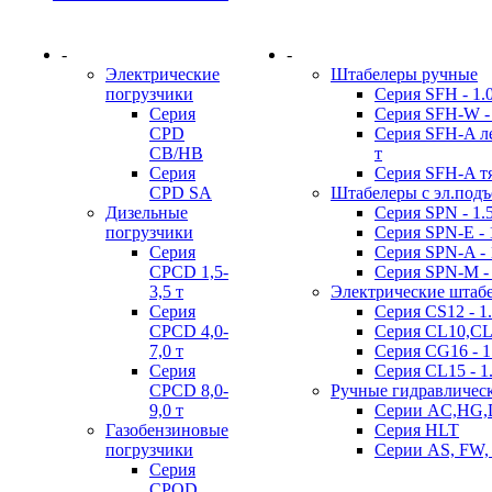
-
-
Электрические
Штабелеры ручные
погрузчики
Серия SFH - 1.0 
Серия
Серия SFH-W - 
CPD
Серия SFH-A лег
CB/HB
т
Серия
Серия SFH-A тя
CPD SA
Штабелеры с эл.под
Дизельные
Серия SPN - 1.5 
погрузчики
Серия SPN-E - 1
Серия
Серия SPN-A - 1
CPCD 1,5-
Серия SPN-M - 
3,5 т
Электрические штаб
Серия
Серия CS12 - 1.
CPCD 4,0-
Серия CL10,CL12
7,0 т
Серия CG16 - 1
Серия
Серия CL15 - 1.
CPCD 8,0-
Ручные гидравличес
9,0 т
Серии AC,HG,
Газобензиновые
Серия HLT
погрузчики
Серии AS, FW,
Серия
CPQD