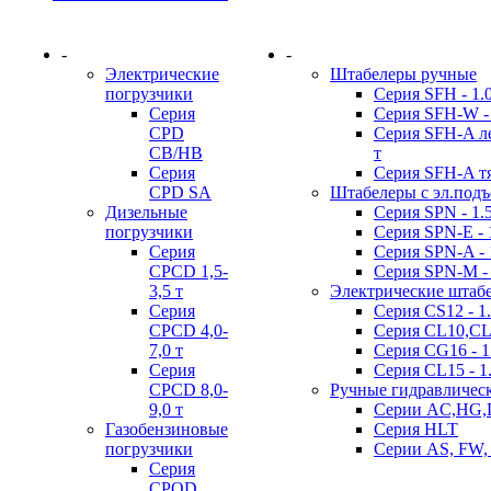
-
-
Электрические
Штабелеры ручные
погрузчики
Серия SFH - 1.0 
Серия
Серия SFH-W - 
CPD
Серия SFH-A лег
CB/HB
т
Серия
Серия SFH-A тя
CPD SA
Штабелеры с эл.под
Дизельные
Серия SPN - 1.5 
погрузчики
Серия SPN-E - 1
Серия
Серия SPN-A - 1
CPCD 1,5-
Серия SPN-M - 
3,5 т
Электрические штаб
Серия
Серия CS12 - 1.
CPCD 4,0-
Серия CL10,CL12
7,0 т
Серия CG16 - 1
Серия
Серия CL15 - 1.
CPCD 8,0-
Ручные гидравличес
9,0 т
Серии AC,HG,
Газобензиновые
Серия HLT
погрузчики
Серии AS, FW,
Серия
CPQD