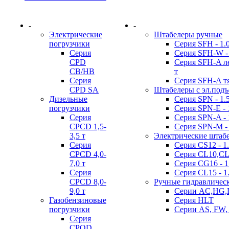
-
-
Электрические
Штабелеры ручные
погрузчики
Серия SFH - 1.0 
Серия
Серия SFH-W - 
CPD
Серия SFH-A лег
CB/HB
т
Серия
Серия SFH-A тя
CPD SA
Штабелеры с эл.под
Дизельные
Серия SPN - 1.5 
погрузчики
Серия SPN-E - 1
Серия
Серия SPN-A - 1
CPCD 1,5-
Серия SPN-M - 
3,5 т
Электрические штаб
Серия
Серия CS12 - 1.
CPCD 4,0-
Серия CL10,CL12
7,0 т
Серия CG16 - 1
Серия
Серия CL15 - 1.
CPCD 8,0-
Ручные гидравличес
9,0 т
Серии AC,HG,
Газобензиновые
Серия HLT
погрузчики
Серии AS, FW,
Серия
CPQD