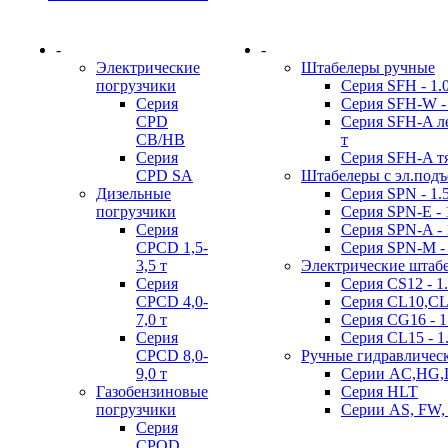
-
-
Электрические
Штабелеры ручные
погрузчики
Серия SFH - 1.0 
Серия
Серия SFH-W - 
CPD
Серия SFH-A лег
CB/HB
т
Серия
Серия SFH-A тя
CPD SA
Штабелеры с эл.под
Дизельные
Серия SPN - 1.5 
погрузчики
Серия SPN-E - 1
Серия
Серия SPN-A - 1
CPCD 1,5-
Серия SPN-M - 
3,5 т
Электрические штаб
Серия
Серия CS12 - 1.
CPCD 4,0-
Серия CL10,CL12
7,0 т
Серия CG16 - 1
Серия
Серия CL15 - 1.
CPCD 8,0-
Ручные гидравличес
9,0 т
Серии AC,HG,
Газобензиновые
Серия HLT
погрузчики
Серии AS, FW,
Серия
CPQD