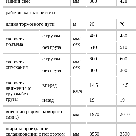
задний свес
мм
388
428
рабочие характеристики
длина тормозного пути
м
?6
?6
с грузом
480
480
скорость
мм/
подъема
сек
без груза
510
510
с грузом
600
600
скорость
мм/
опускания
сек
без груза
300
300
скорость
вперед
14,5
14,5
движения (с
км/ч
грузом/без
груза)
назад
19
19
внешний радиус разворота
мм
1970
2010
(мин.)
ширина проезда при
складировании с поворотом
мм
3550
3590