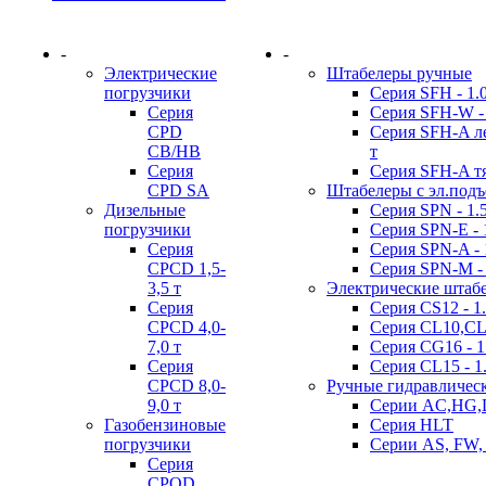
-
-
Электрические
Штабелеры ручные
погрузчики
Серия SFH - 1.0 
Серия
Серия SFH-W - 
CPD
Серия SFH-A лег
CB/HB
т
Серия
Серия SFH-A тя
CPD SA
Штабелеры с эл.под
Дизельные
Серия SPN - 1.5 
погрузчики
Серия SPN-E - 1
Серия
Серия SPN-A - 1
CPCD 1,5-
Серия SPN-M - 
3,5 т
Электрические штаб
Серия
Серия CS12 - 1.
CPCD 4,0-
Серия CL10,CL12
7,0 т
Серия CG16 - 1
Серия
Серия CL15 - 1.
CPCD 8,0-
Ручные гидравличес
9,0 т
Серии AC,HG,
Газобензиновые
Серия HLT
погрузчики
Серии AS, FW,
Серия
CPQD